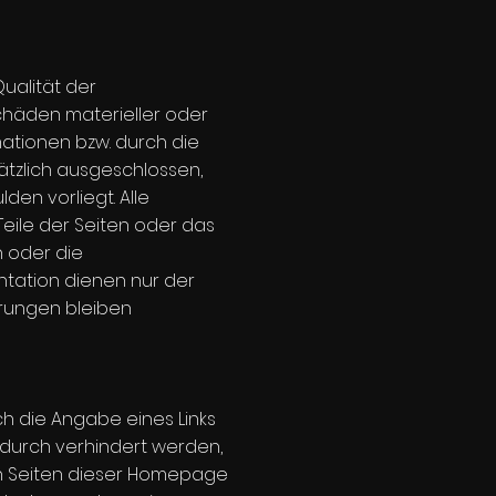
Qualität der
chäden materieller oder
mationen bzw. durch die
ätzlich ausgeschlossen,
den vorliegt. Alle
Teile der Seiten oder das
 oder die
ntation dienen nur der
erungen bleiben
h die Angabe eines Links
dadurch verhindert werden,
en Seiten dieser Homepage