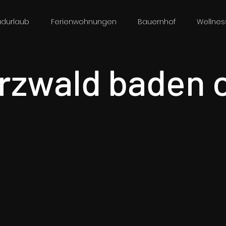
adurlaub
Ferienwohnungen
Bauernhof
Wellnes
zwald baden o