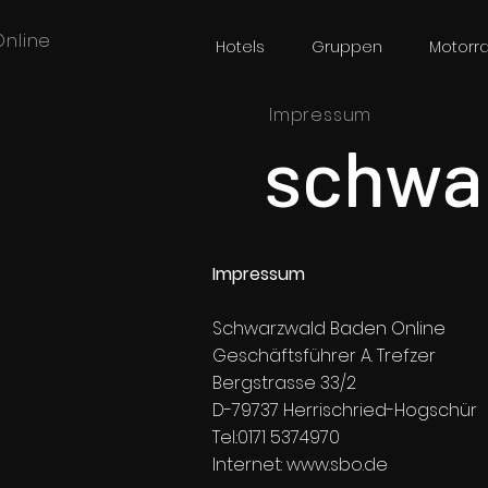
nline
Hotels
Gruppen
Motorr
Impressum
schwar
Impressum
Schwarzwald Baden Online
Geschäftsführer A. Trefzer
Bergstrasse 33/2
D-79737 Herrischried-Hogschür
Tel.:0171 5374970
Internet: www.sbo.de