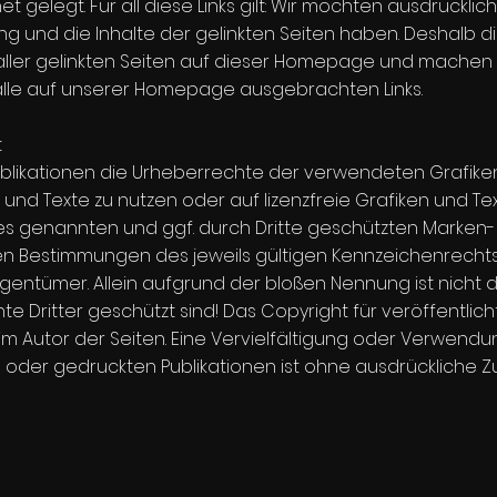
et gelegt. Für all diese Links gilt: Wir möchten ausdrückli
tung und die Inhalte der gelinkten Seiten haben. Deshalb di
 aller gelinkten Seiten auf dieser Homepage und machen u
ür alle auf unserer Homepage ausgebrachten Links.
t
n Publikationen die Urheberrechte der verwendeten Grafik
n und Texte zu nutzen oder auf lizenzfreie Grafiken und Tex
es genannten und ggf. durch Dritte geschützten Marken
en Bestimmungen des jeweils gültigen Kennzeichenrecht
gentümer. Allein aufgrund der bloßen Nennung ist nicht d
e Dritter geschützt sind! Das Copyright für veröffentlich
beim Autor der Seiten. Eine Vervielfältigung oder Verwend
n oder gedruckten Publikationen ist ohne ausdrückliche 