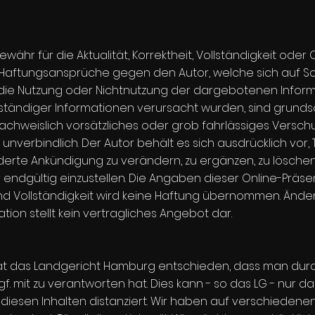
ähr für die Aktualität, Korrektheit, Vollständigkeit oder 
. Haftungsansprüche gegen den Autor, welche sich auf S
h die Nutzung oder Nichtnutzung der dargebotenen Infor
lständiger Informationen verursacht wurden, sind grunds
achweislich vorsätzliches oder grob fahrlässiges Verschul
nverbindlich. Der Autor behält es sich ausdrücklich vor, 
te Ankündigung zu verändern, zu ergänzen, zu löschen
 endgültig einzustellen. Die Angaben dieser Online-Präse
t und Vollständigkeit wird keine Haftung übernommen. Änd
tion stellt kein vertragliches Angebot dar.
 hat das Landgericht Hamburg entschieden, dass man durc
ggf. mit zu verantworten hat. Dies kann - so das LG - nur 
 diesen Inhalten distanziert. Wir haben auf verschieden